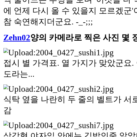
에 언제 다시 올 수 있을지 모르겠군
참 숙연해지더군요. -_-;;;
Zehn02
양의 카메라로 찍은 사진 몇 
접시 별 가격표. 열 가지가 맞았군요.
도라는...
식탁 옆을 나란히 두 줄의 벨트가 서
감
삼각형 야자잎 안에는 김밥인줄 알았