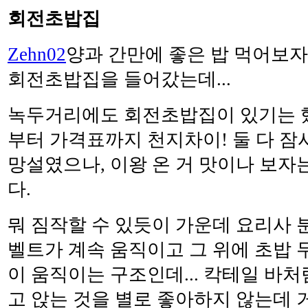
회전초밥집
Zehn02
양과 간만에 좋은 밥 먹어보자고
회전초밥집을 들어갔는데...
녹두거리에도 회전초밥집이 있기는 했으
부터 가격표까지 천지차이! 둘 다 잠시
망설였으나, 이왕 온 거 맛이나 보자
다.
뭐 짐작할 수 있듯이 가운데 요리사 
벨트가 계속 움직이고 그 위에 초밥 
이 움직이는 구조인데... 칵테일 바처
고 앉는 것을 별로 좋아하지 않는데 