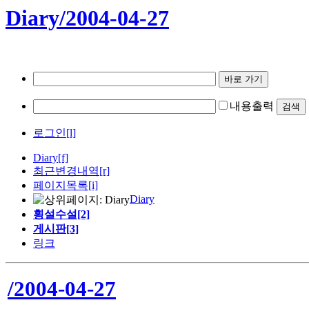
Diary/2004-04-27
내용출력
로그인[l]
Diary
[f]
최근변경내역
[r]
페이지목록[i]
Diary
횡설수설[2]
게시판[3]
링크
/2004-04-27