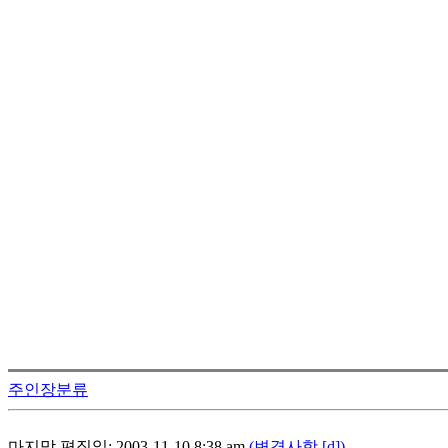
주인장분류
마지막 편집일: 2003-11-10 8:38 am
(변경사항 [d])