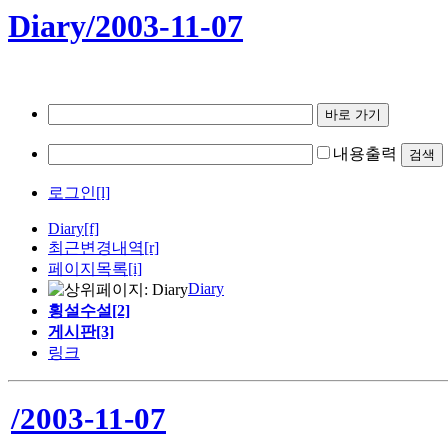
Diary/2003-11-07
내용출력
로그인[l]
Diary
[f]
최근변경내역
[r]
페이지목록[i]
Diary
횡설수설[2]
게시판[3]
링크
/2003-11-07