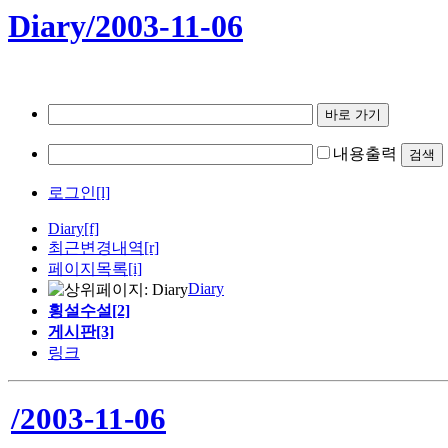
Diary/2003-11-06
내용출력
로그인[l]
Diary
[f]
최근변경내역
[r]
페이지목록[i]
Diary
횡설수설[2]
게시판[3]
링크
/2003-11-06