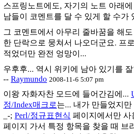
스프링노트에도, 자기의 노트 아래에
남들이 코멘트를 달 수 있게 할 수가 있
그 코멘트에서 아무리 줄바꿈을 해도
한 단락으로 뭉쳐서 나오더군요. 프
적었더만 완전 엉망이...
우후후... 역시 위키에 남아 있기를 잘했
--
Raymundo
2008-11-6 5:07 pm
이왕 자화자찬 모드에 들어간김에...
정/Index매크로
는... 내가 만들었지만
_-;
Perl/정규표현식
페이지에서만 사용
페이지 가서 특정 항목을 찾을 때 브