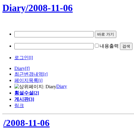
Diary/2008-11-06
내용출력
로그인[l]
Diary
[f]
최근변경내역
[r]
페이지목록[i]
Diary
횡설수설[2]
게시판[3]
링크
/2008-11-06