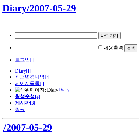
Diary/2007-05-29
내용출력
로그인[l]
Diary
[f]
최근변경내역
[r]
페이지목록[i]
Diary
횡설수설[2]
게시판[3]
링크
/2007-05-29