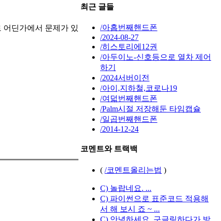
최근 글들
/아홉번째핸드폰
로 어딘가에서 문제가 있
/2024-08-27
/히스토리에12권
/아두이노-신호등으로 열차 제어
하기
/2024서버이전
/아이,지하철,코로나19
/여덟번째핸드폰
/Palm시절 저장해둔 타임캡슐
/일곱번째핸드폰
/2014-12-24
코멘트와 트랙백
(
/코멘트올리는법
)
C) 놀랍네요. ...
C) 파이썬으로 표준코드 적용해
서 해 보시 죠 ~ ...
C) 안녕하세요. 구글링하다가 방