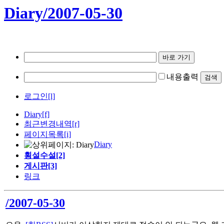
Diary/2007-05-30
내용출력
로그인[l]
Diary
[f]
최근변경내역
[r]
페이지목록[i]
Diary
횡설수설[2]
게시판[3]
링크
/2007-05-30