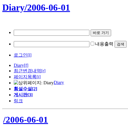
Diary/2006-06-01
내용출력
로그인[l]
Diary
[f]
최근변경내역
[r]
페이지목록[i]
Diary
횡설수설[2]
게시판[3]
링크
/2006-06-01