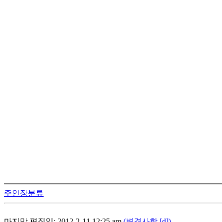
주인장분류
마지막 편집일: 2012-2-11 12:25 am
(변경사항 [d])