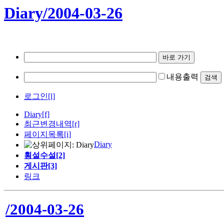
Diary/2004-03-26
내용출력
로그인[l]
Diary
[f]
최근변경내역
[r]
페이지목록[i]
Diary
횡설수설[2]
게시판[3]
링크
/2004-03-26