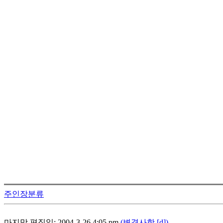
주인장분류
마지막 편집일: 2004-3-26 4:05 pm
(변경사항 [d])