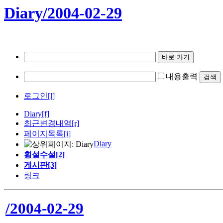
Diary/2004-02-29
내용출력
로그인[l]
Diary
[f]
최근변경내역
[r]
페이지목록[i]
Diary
횡설수설[2]
게시판[3]
링크
/2004-02-29