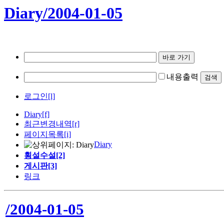
Diary/2004-01-05
내용출력
로그인[l]
Diary
[f]
최근변경내역
[r]
페이지목록[i]
Diary
횡설수설[2]
게시판[3]
링크
/2004-01-05