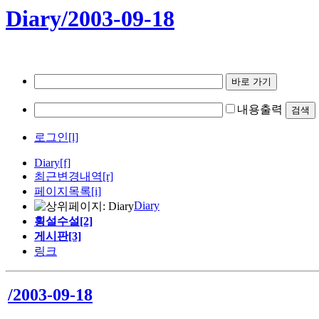
Diary/2003-09-18
내용출력
로그인[l]
Diary
[f]
최근변경내역
[r]
페이지목록[i]
Diary
횡설수설[2]
게시판[3]
링크
/2003-09-18