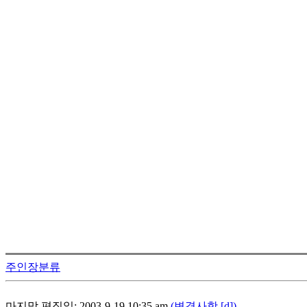
주인장분류
마지막 편집일: 2003-9-19 10:35 am
(변경사항 [d])