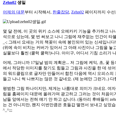
Zehn02
생일
어제의 대문
부터 시작해서,
한줄잡담
,
Zehn02
페이지까지 수선을 
몇 달 전에, 이 곳의 위키 소스에 오에카키 기능을 추가하고 나
석으로 샀는데, 몇 번 써보고 나니 그림에 재주없는 인간이 타
_-; 그래서 요새는 거의 책꽂이 속에 봉인되어 있는 신세입니다만
(위에 속이 비치는 커버가 있어서 그 아래 사진이나 그림을 놓고
실물보다 훨씬 (쿨럭 쿨럭!)니다. 아이구, 어디서 기침 소리가 나서
어제, 그러니까 17일날 밤의 계획은... 저 그림에 케익, 초,
에서 적당한 이미지를 찾기도 힘들고 그림과 사진을 한 데 섞어서
의 워드클립으로 글자만 만들어서 합친 다음에 역시 오피스의 
들고 나니 썩 나쁘지는 않은 것 같네요. (제 눈에만 그런가..) 
평범한 그림 하나이지만, 제게는 나름대로 의미가 크네요. 여
림을 홈페이지 대문에 올려가며 광고하고 그러는 것이 처음이
남들 앞에서는 전혀 얘기 안 하고 삽니다. (동아리 후배들이 zeh
는 건 아니지만, 왠지 이번만큼은 호들갑 떨면서 보내고 싶었
^_^;;;