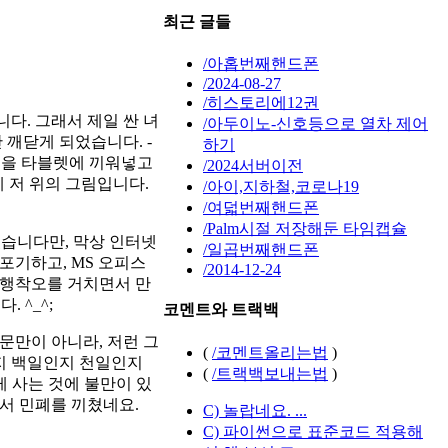
최근 글들
/아홉번째핸드폰
/2024-08-27
/히스토리에12권
다. 그래서 제일 싼 녀
/아두이노-신호등으로 열차 제어
 깨닫게 되었습니다. -
하기
사진을 타블렛에 끼워넣고
/2024서버이전
게 저 위의 그림입니다.
/아이,지하철,코로나19
/여덟번째핸드폰
/Palm시절 저장해둔 타임캡슐
이었습니다만, 막상 인터넷
/일곱번째핸드폰
포기하고, MS 오피스
/2014-12-24
시행착오를 거치면서 만
 ^_^;
코멘트와 트랙백
문만이 아니라, 저런 그
(
/코멘트올리는법
)
지 백일인지 천일인지
(
/트랙백보내는법
)
게 사는 것에 불만이 있
서 민폐를 끼쳤네요.
C) 놀랍네요. ...
C) 파이썬으로 표준코드 적용해