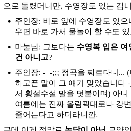
으로 돌렸더니만, 수영장도 있는 겁니
주인장: 바로 앞에 수영장도 있으
우면 바로 가서 물놀이 할 수도 있
마눌님: 그보다는
수영복 입은 
건 아니고
?
주인장: -_-;;; 정곡을 찌르다니...
하고픈 말이 그 얘기 맞았습니다 -_
서 횡설수설 말을 덧붙이며) 아니
여름에는 진짜 올림픽대로나 강변
줄어든다고 하더라니깐.
근데 이게 정말로
농담이 아닌
모양인