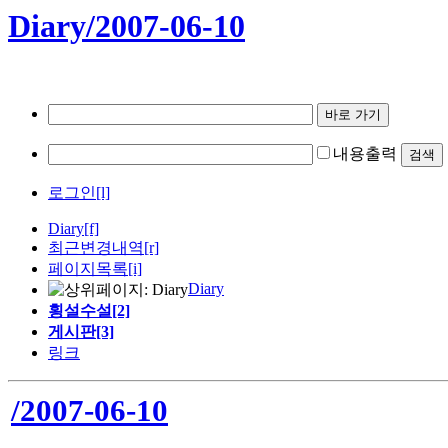
Diary/2007-06-10
내용출력
로그인[l]
Diary
[f]
최근변경내역
[r]
페이지목록[i]
Diary
횡설수설[2]
게시판[3]
링크
/2007-06-10