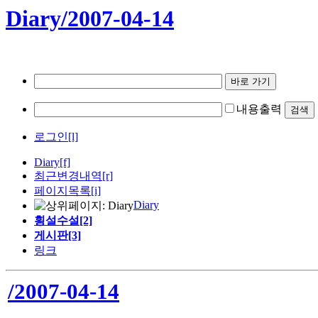
Diary/2007-04-14
내용출력
로그인[l]
Diary
[f]
최근변경내역
[r]
페이지목록[i]
Diary
횡설수설[2]
게시판[3]
링크
/2007-04-14