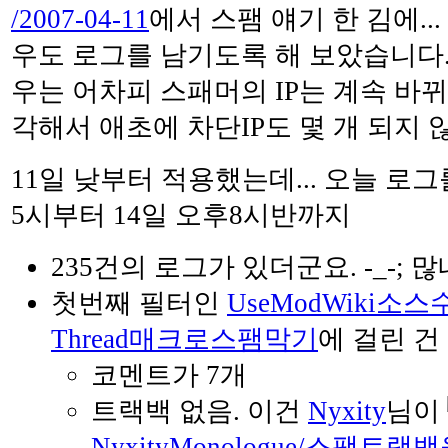
/2007-04-11
에서 스팸 얘기 한 김에..
우도 로그를 남기도록 해 보았습니다.
우는 어차피 스패머의 IP는 계속 바
각해서 애초에 차단IP도 몇 개 되지 
11일 낮부터 적용했는데... 오늘 로그
5시부터 14일 오후8시반까지
235건의 로그가 있더군요. -_-; 많네
첫번째 필터인
UseModWiki소스
Thread매크로스팸막기
에 걸린 건
코멘트가 7개
트랙백 없음. 이건
Nyxity
님이
NyxityMonologue/스팸트