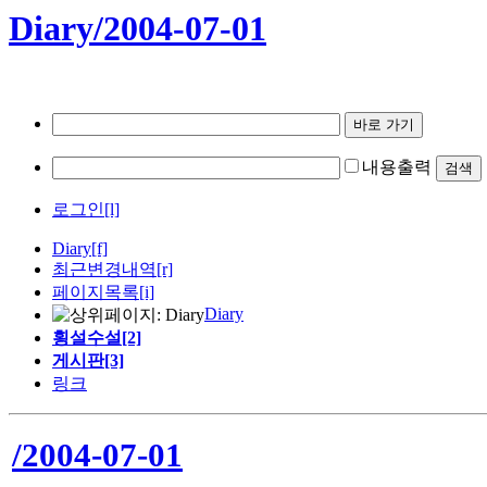
Diary/2004-07-01
내용출력
로그인[l]
Diary
[f]
최근변경내역
[r]
페이지목록[i]
Diary
횡설수설[2]
게시판[3]
링크
/2004-07-01