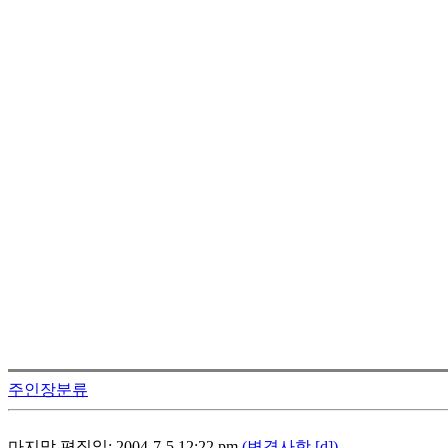
주인장분류
마지막 편집일: 2004-7-5 12:22 pm
(변경사항 [d])