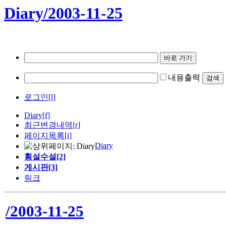
Diary/2003-11-25
내용출력
로그인[l]
Diary
[f]
최근변경내역
[r]
페이지목록[i]
Diary
횡설수설[2]
게시판[3]
링크
/2003-11-25