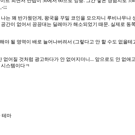
데이트 되면서 만렙이 50에서 60으로 껑충. 그간 쌓은 경험치로 5
;;
단 나는 꽤 반가웠던게, 왕국을 꾸밀 코인을 모으자니 루비나무나
 공간이 없어서 끙끙대는 딜레마가 해소되었기 때문. 실제로 동쪽 
해야 될 영역이 배로 늘어나버려서 (그렇다고 안 할 수도 없을테
어질 것처럼 광고하다가 안 없어지더니... 앞으로도 안 없애고 그
은 시스템이다ㅋ
국 테마