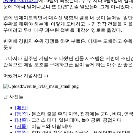
/WeRule20110325
에 50렙이 되었는데, 두 주 지나 4월9일에 업
문에 "아싸 일어나보니 또 만렙"인줄 알았는데 그게 아니었다 -_-;
앱이 업데이트되면서 대각선 방향의 렐름 네 곳이 늘어남. 일
수확을 해줘야 하는데, 이렇게 도배하고 나면 정작 건물을 지을
꾸미려고 루비 나무 과수원 절반을 대각선 영토로 옮겼다.
반면에 경험치 순위 경쟁을 하던 분들은, 이제는 도배하고 수확
듯ㅎ
그나저나 일주년 기념으로 나왔던 선물 시스템은 저번에 조만간 없
간적으로 매일 모조를 구매하고픈 맘이 들게 하는 아주 안 좋
어쨌거나 기념사진 :-)
큰 사진들:
[메인]
[동쪽]
- 몬스터 출몰 주의 지역, 접경에는 군대, 바다, 영
[남쪽]
- 그리스 테마, 일본 테마, 놀이공원, 공업지대
[서쪽]
- 이집트와 아랍 테마
[북쪽]
- 현재 아내 전용 알바 건물은... 오징어횟집이다ㅋ