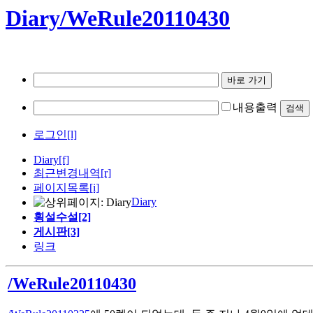
Diary/WeRule20110430
내용출력
로그인[l]
Diary
[f]
최근변경내역
[r]
페이지목록[i]
Diary
횡설수설[2]
게시판[3]
링크
/WeRule20110430