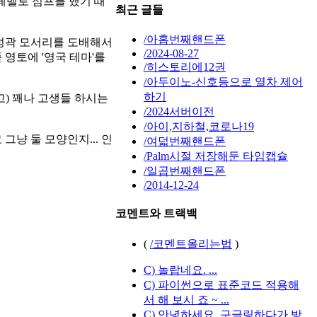
5레벨로 점프를 했기 때
최근 글들
/아홉번째핸드폰
 성곽 모서리를 도배해서
/2024-08-27
영토에 '영국 테마'를
/히스토리에12권
/아두이노-신호등으로 열차 제어
하기
고) 꽤나 고생들 하시는
/2024서버이전
/아이,지하철,코로나19
냥 둘 모양인지... 인
/여덟번째핸드폰
/Palm시절 저장해둔 타임캡슐
/일곱번째핸드폰
/2014-12-24
코멘트와 트랙백
(
/코멘트올리는법
)
C) 놀랍네요. ...
C) 파이썬으로 표준코드 적용해
서 해 보시 죠 ~ ...
C) 안녕하세요. 구글링하다가 방