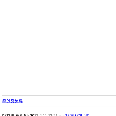
주인장분류
마지막 편집일: 2012-2-11 12:25 am
(변경사항 [d])