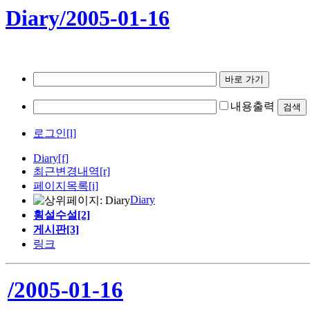
Diary/2005-01-16
내용출력
로그인[l]
Diary
[f]
최근변경내역
[r]
페이지목록[i]
Diary
횡설수설[2]
게시판[3]
링크
/2005-01-16