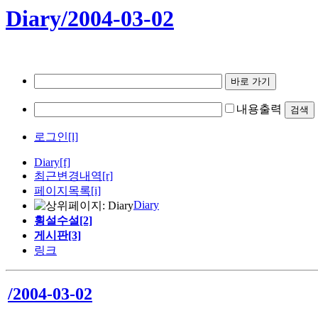
Diary/2004-03-02
내용출력
로그인[l]
Diary
[f]
최근변경내역
[r]
페이지목록[i]
Diary
횡설수설[2]
게시판[3]
링크
/2004-03-02