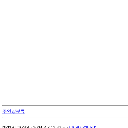
주인장분류
마지막 편집일: 2004-3-3 12:47 am
(변경사항 [d])