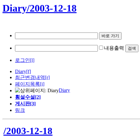
Diary/2003-12-18
내용출력
로그인[l]
Diary
[f]
최근변경내역
[r]
페이지목록[i]
Diary
횡설수설[2]
게시판[3]
링크
/2003-12-18