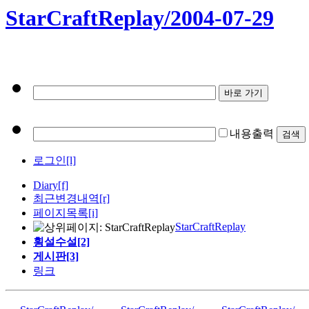
StarCraftReplay/2004-07-29
내용출력
로그인[l]
Diary
[f]
최근변경내역
[r]
페이지목록[i]
StarCraftReplay
횡설수설[2]
게시판[3]
링크