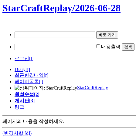
StarCraftReplay/2026-06-28
내용출력
로그인[l]
Diary
[f]
최근변경내역
[r]
페이지목록[i]
StarCraftReplay
횡설수설[2]
게시판[3]
링크
페이지의 내용을 작성하세요.
(변경사항 [d])