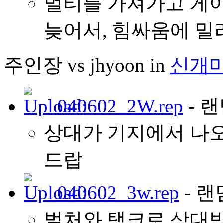
멀티를 가져가고 게
늦어서, 힘싸움에 밀
주인장 vs jhyoon in
신개
040602_2W.rep
- 랜
상대가 기지에서 나오
드랍
040602_3w.rep
- 랜
벌처와 탱크로 상대방