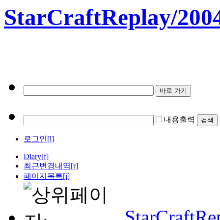
StarCraftReplay/200
내용출력
로그인[l]
Diary
[f]
최근변경내역
[r]
페이지목록[i]
StarCraftRe