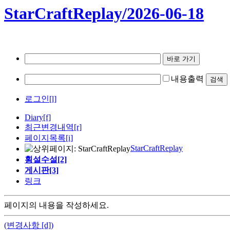
StarCraftReplay/2026-06-18
내용출력
로그인[l]
Diary
[f]
최근변경내역
[r]
페이지목록[i]
StarCraftReplay
횡설수설[2]
게시판[3]
링크
페이지의 내용을 작성하세요.
(변경사항 [d])