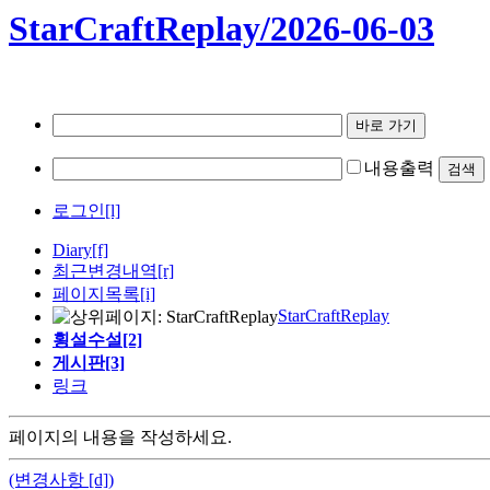
StarCraftReplay/2026-06-03
내용출력
로그인[l]
Diary
[f]
최근변경내역
[r]
페이지목록[i]
StarCraftReplay
횡설수설[2]
게시판[3]
링크
페이지의 내용을 작성하세요.
(변경사항 [d])