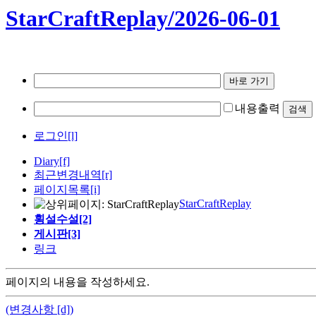
StarCraftReplay/2026-06-01
내용출력
로그인[l]
Diary
[f]
최근변경내역
[r]
페이지목록[i]
StarCraftReplay
횡설수설[2]
게시판[3]
링크
페이지의 내용을 작성하세요.
(변경사항 [d])