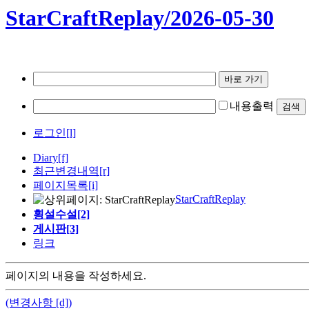
StarCraftReplay/2026-05-30
내용출력
로그인[l]
Diary
[f]
최근변경내역
[r]
페이지목록[i]
StarCraftReplay
횡설수설[2]
게시판[3]
링크
페이지의 내용을 작성하세요.
(변경사항 [d])