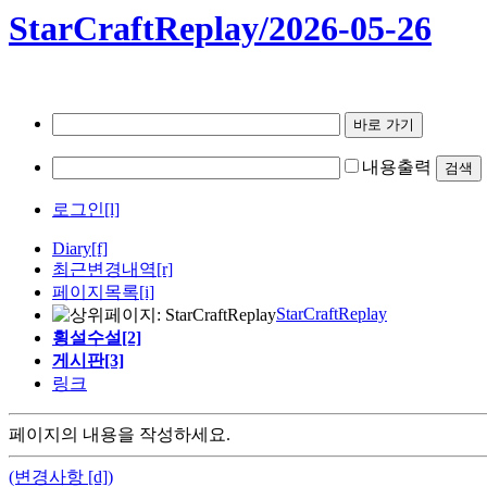
StarCraftReplay/2026-05-26
내용출력
로그인[l]
Diary
[f]
최근변경내역
[r]
페이지목록[i]
StarCraftReplay
횡설수설[2]
게시판[3]
링크
페이지의 내용을 작성하세요.
(변경사항 [d])