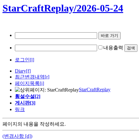
StarCraftReplay/2026-05-24
내용출력
로그인[l]
Diary
[f]
최근변경내역
[r]
페이지목록[i]
StarCraftReplay
횡설수설[2]
게시판[3]
링크
페이지의 내용을 작성하세요.
(변경사항 [d])