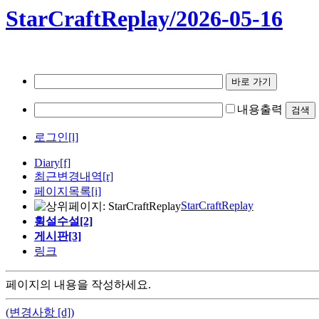
StarCraftReplay/2026-05-16
내용출력
로그인[l]
Diary
[f]
최근변경내역
[r]
페이지목록[i]
StarCraftReplay
횡설수설[2]
게시판[3]
링크
페이지의 내용을 작성하세요.
(변경사항 [d])