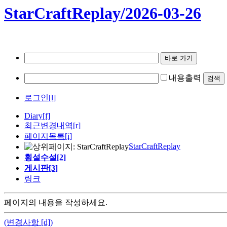
StarCraftReplay/2026-03-26
내용출력
로그인[l]
Diary
[f]
최근변경내역
[r]
페이지목록[i]
StarCraftReplay
횡설수설[2]
게시판[3]
링크
페이지의 내용을 작성하세요.
(변경사항 [d])