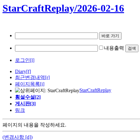
StarCraftReplay/2026-02-16
내용출력
로그인[l]
Diary
[f]
최근변경내역
[r]
페이지목록[i]
StarCraftReplay
횡설수설[2]
게시판[3]
링크
페이지의 내용을 작성하세요.
(변경사항 [d])