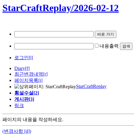
StarCraftReplay/2026-02-12
내용출력
로그인[l]
Diary
[f]
최근변경내역
[r]
페이지목록[i]
StarCraftReplay
횡설수설[2]
게시판[3]
링크
페이지의 내용을 작성하세요.
(변경사항 [d])