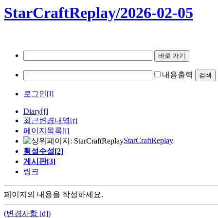
StarCraftReplay/2026-02-05
내용출력
로그인[l]
Diary
[f]
최근변경내역
[r]
페이지목록[i]
StarCraftReplay
횡설수설[2]
게시판[3]
링크
페이지의 내용을 작성하세요.
(변경사항 [d])