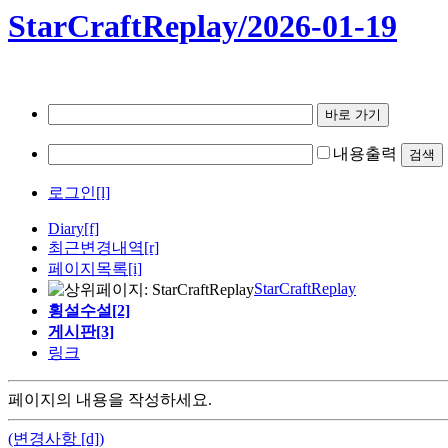
StarCraftReplay/2026-01-19
내용출력
로그인[l]
Diary
[f]
최근변경내역
[r]
페이지목록[i]
StarCraftReplay
횡설수설[2]
게시판[3]
링크
페이지의 내용을 작성하세요.
(변경사항 [d])