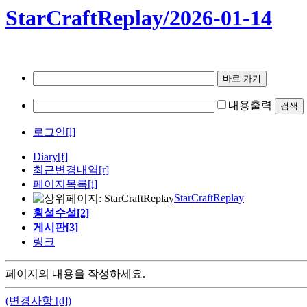
StarCraftReplay/2026-01-14
내용출력
로그인[l]
Diary
[f]
최근변경내역
[r]
페이지목록[i]
StarCraftReplay
횡설수설[2]
게시판[3]
링크
페이지의 내용을 작성하세요.
(변경사항 [d])