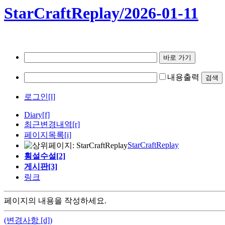
StarCraftReplay/2026-01-11
내용출력
로그인[l]
Diary
[f]
최근변경내역
[r]
페이지목록[i]
StarCraftReplay
횡설수설[2]
게시판[3]
링크
페이지의 내용을 작성하세요.
(변경사항 [d])