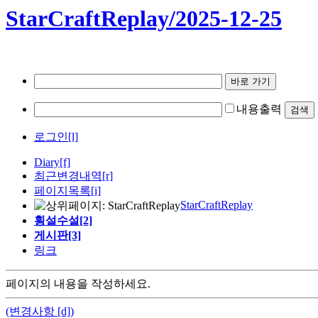
StarCraftReplay/2025-12-25
내용출력
로그인[l]
Diary
[f]
최근변경내역
[r]
페이지목록[i]
StarCraftReplay
횡설수설[2]
게시판[3]
링크
페이지의 내용을 작성하세요.
(변경사항 [d])