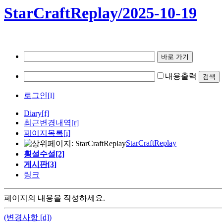
StarCraftReplay/2025-10-19
내용출력
로그인[l]
Diary
[f]
최근변경내역
[r]
페이지목록[i]
StarCraftReplay
횡설수설[2]
게시판[3]
링크
페이지의 내용을 작성하세요.
(변경사항 [d])