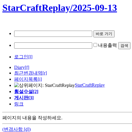
StarCraftReplay/2025-09-13
내용출력
로그인[l]
Diary
[f]
최근변경내역
[r]
페이지목록[i]
StarCraftReplay
횡설수설[2]
게시판[3]
링크
페이지의 내용을 작성하세요.
(변경사항 [d])