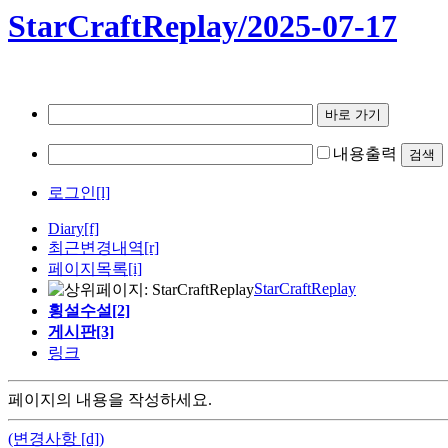
StarCraftReplay/2025-07-17
내용출력
로그인[l]
Diary
[f]
최근변경내역
[r]
페이지목록[i]
StarCraftReplay
횡설수설[2]
게시판[3]
링크
페이지의 내용을 작성하세요.
(변경사항 [d])