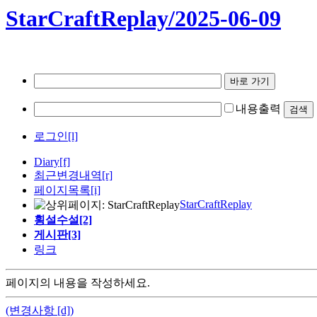
StarCraftReplay/2025-06-09
내용출력
로그인[l]
Diary
[f]
최근변경내역
[r]
페이지목록[i]
StarCraftReplay
횡설수설[2]
게시판[3]
링크
페이지의 내용을 작성하세요.
(변경사항 [d])