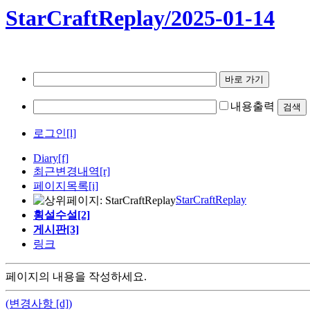
StarCraftReplay/2025-01-14
내용출력
로그인[l]
Diary
[f]
최근변경내역
[r]
페이지목록[i]
StarCraftReplay
횡설수설[2]
게시판[3]
링크
페이지의 내용을 작성하세요.
(변경사항 [d])