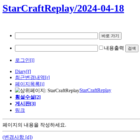
StarCraftReplay/2024-04-18
내용출력
로그인[l]
Diary
[f]
최근변경내역
[r]
페이지목록[i]
StarCraftReplay
횡설수설[2]
게시판[3]
링크
페이지의 내용을 작성하세요.
(변경사항 [d])