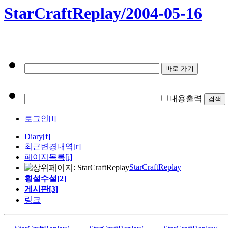
StarCraftReplay/2004-05-16
내용출력
로그인[l]
Diary
[f]
최근변경내역
[r]
페이지목록[i]
StarCraftReplay
횡설수설[2]
게시판[3]
링크