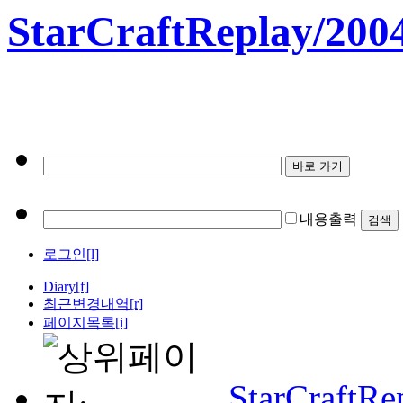
StarCraftReplay/200
내용출력
로그인[l]
Diary
[f]
최근변경내역
[r]
페이지목록[i]
StarCraftRe