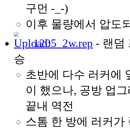
구먼 -_-)
이후 물량에서 압도되
1205_2w.rep
- 랜덤 
승
초반에 다수 러커에 
이 했으나, 공방 업
끝내 역전
스톰 한 방에 러커가