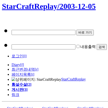
StarCraftReplay/2003-12-05
내용출력
로그인[l]
Diary
[f]
최근변경내역
[r]
페이지목록[i]
StarCraftReplay
횡설수설[2]
게시판[3]
링크