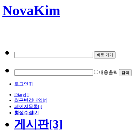
NovaKim
내용출력
로그인[l]
Diary
[f]
최근변경내역
[r]
페이지목록[i]
횡설수설[2]
게시판[3]