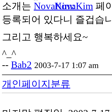
소개는
NovaKim
페이
등록되어 있다니 즐겁습니
그리고 행복하세요~
^_^
--
Bab2
2003-7-17 1:07 am
개인페이지분류