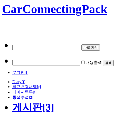
CarConnectingPack
내용출력
로그인[l]
Diary
[f]
최근변경내역
[r]
페이지목록[i]
횡설수설[2]
게시판[3]