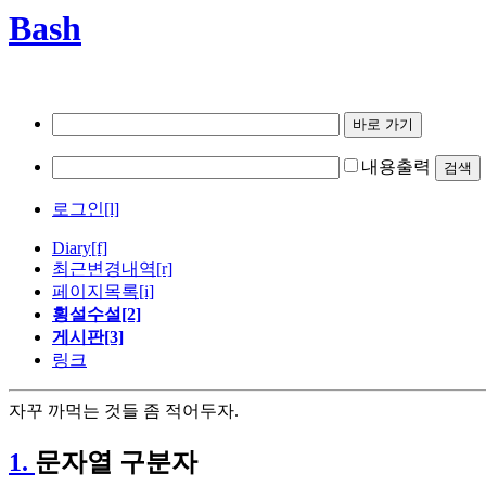
Bash
내용출력
로그인[l]
Diary
[f]
최근변경내역
[r]
페이지목록[i]
횡설수설[2]
게시판[3]
링크
자꾸 까먹는 것들 좀 적어두자.
1.
문자열 구분자