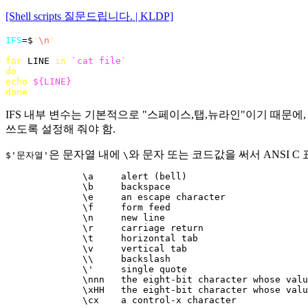
[Shell scripts 질문드립니다. | KLDP]
IFS
=$
'
\n
'
for
 LINE 
in
`cat file`
do
echo
${
LINE
}
done
IFS 내부 변수는 기본적으로 "스페이스,탭,뉴라인"이기 때문에
쓰도록 설정해 줘야 함.
은 문자열 내에
와 문자 또는 코드값을 써서 ANSI 
$'문자열'
\
              \a     alert (bell)

              \b     backspace

              \e     an escape character

              \f     form feed

              \n     new line

              \r     carriage return

              \t     horizontal tab

              \v     vertical tab

              \\     backslash

              \'     single quote

              \nnn   the eight-bit character whose valu
              \xHH   the eight-bit character whose valu