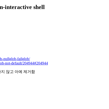
n-interactive shell
-nullglob-failglob/
glob-not-default/204944#204944
지 않고 아예 제거함