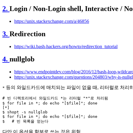
2.
Login / Non-Login shell, Interactive / No
https://unix.stackexchange.com/a/46856
3.
Redirection
https://wiki.bash-hackers.org/howto/redirection_tutorial
4.
nullglob
https://www.endpointdev.com/blog/2016/12/bash-loop-wildcards
https://unix.stackexchange.com/questions/204803/why-is-null
등의 와일드카드에 매치되는 파일이 없을 때, 리터럴로 처리하
*
# 빈 디렉토리에서 와일드카드 *는 리터럴 "*"로 처리됨

$ for file in *; do echo "[$file]"; done

[*]

$ shopt -s nullglob

$ for file in *; do echo "[$file]"; done

다만 이 옵션을 함부로 쓰는 것은 위험