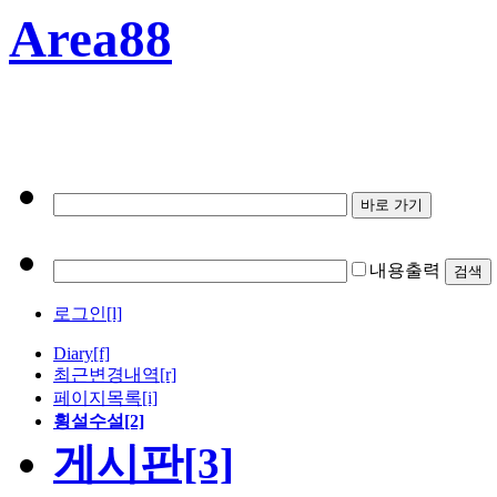
Area88
내용출력
로그인[l]
Diary
[f]
최근변경내역
[r]
페이지목록[i]
횡설수설[2]
게시판[3]