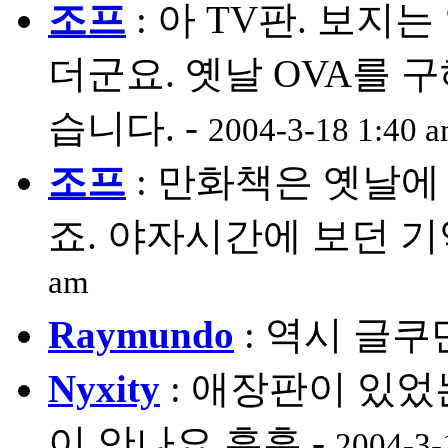
조프
: 아 TV판. 보
더군요. 옛날 OVA를 
습니다. -
2004-3-18 1:40 
조프
: 만화책은 옛날
죠. 야자시간에 보던 기
am
Raymundo
: 역시 글쿠
Nyxity
: 애장판이 있
이 안나요 흑흑 -
2004-3-